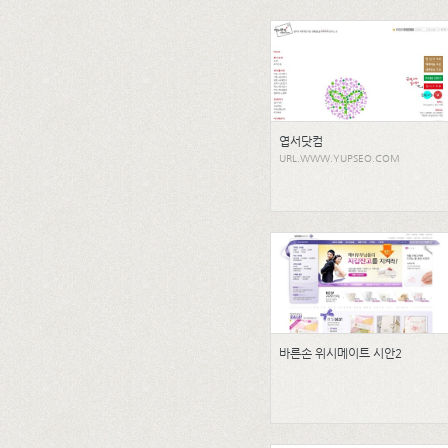
엽서닷컴
URL.WWW.YUPSEO.COM
바른손 위시메이트 시안2