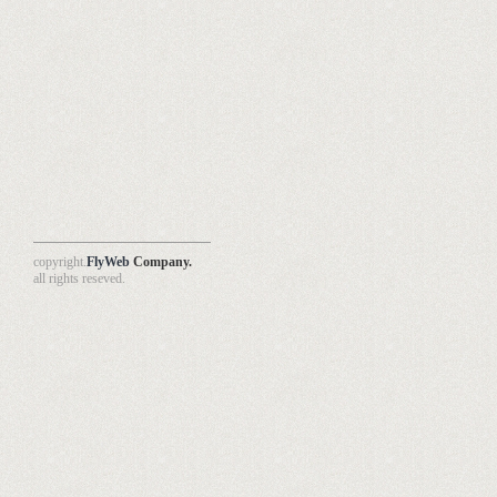
copyright.
FlyWeb
Company.
all rights reseved.