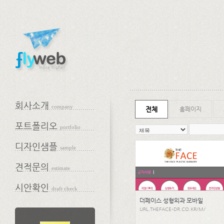
회사소개
company
전체
홈페이지
포트폴리오
portfolio
디자인샘플
sample
견적문의
estimate
시안확인
draft check
더페이스 성형외과 모바일
URL.THEFACE-DR.CO.KR/M/